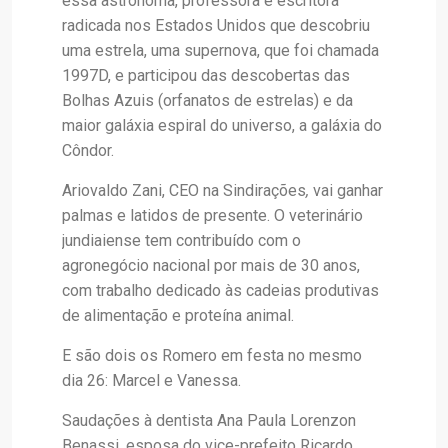
essa astrônoma, professora e escritora
radicada nos Estados Unidos que descobriu
uma estrela, uma supernova, que foi chamada
1997D, e participou das descobertas das
Bolhas Azuis (orfanatos de estrelas) e da
maior galáxia espiral do universo, a galáxia do
Côndor.
Ariovaldo Zani, CEO na Sindirações
,
vai ganhar
palmas e latidos de presente. O veterinário
jundiaiense tem contribuído com o
agronegócio nacional por mais de 30 anos,
com trabalho dedicado às cadeias produtivas
de alimentação e proteína animal.
E são dois os Romero em festa no mesmo
dia 26: Marcel e Vanessa.
Saudações à dentista Ana Paula Lorenzon
Benassi, esposa do vice-prefeito Ricardo.