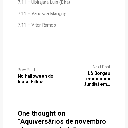
7.11 – Ubirajara Luis (Bira)
7.11 – Vanessa Marigny
7.11 – Vitor Ramos
Next Post
Prev Post
Lô Borges
No halloween do
emocionou
bloco Filhos…
Jundiaí em…
One thought on
“
Aquiversários de novembro