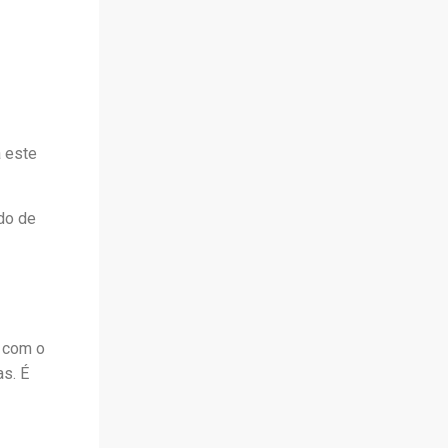
a este
do de
e com o
s. É