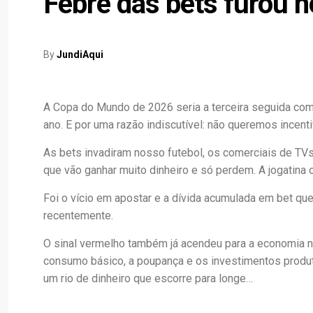
Febre das bets furou 
By
JundiAqui
A Copa do Mundo de 2026 seria a terceira seguida com
ano. E por uma razão indiscutível: não queremos incent
As bets invadiram nosso futebol, os comerciais de TV
que vão ganhar muito dinheiro e só perdem. A jogatina o
Foi o vício em apostar e a dívida acumulada em bet que
recentemente.
O sinal vermelho também já acendeu para a economia 
consumo básico, a poupança e os investimentos produti
um rio de dinheiro que escorre para longe…