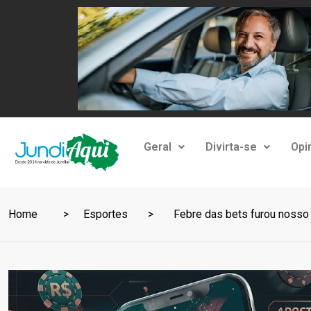
Geral
Divirta-se
Opi
Home
Esportes
Febre das bets furou nosso