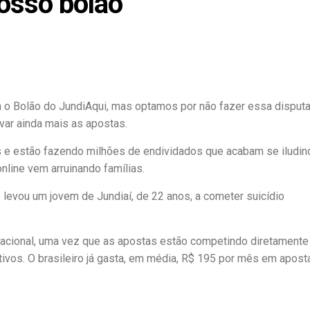
nosso bolão
 o Bolão do JundiAqui, mas optamos por não fazer essa disput
ivar ainda mais as apostas.
s e estão fazendo milhões de endividados que acabam se iludin
nline vem arruinando famílias.
 levou um jovem de Jundiaí, de 22 anos, a cometer suicídio
nacional, uma vez que as apostas estão competindo diretament
vos. O brasileiro já gasta, em média, R$ 195 por mês em aposta