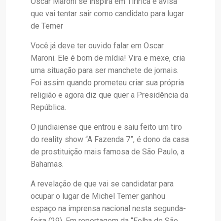
Oscar Maroni se inspira em Tiririca e avisa
que vai tentar sair como candidato para lugar
de Temer
Você já deve ter ouvido falar em Oscar
Maroni. Ele é bom de mídia! Vira e mexe, cria
uma situação para ser manchete de jornais.
Foi assim quando prometeu criar sua própria
religião e agora diz que quer a Presidência da
República.
O jundiaiense que entrou e saiu feito um tiro
do reality show “A Fazenda 7”, é dono da casa
de prostituição mais famosa de São Paulo, a
Bahamas.
A revelação de que vai se candidatar para
ocupar o lugar de Michel Temer ganhou
espaço na imprensa nacional nesta segunda-
feira (29). Em reportagem da “Folha de São