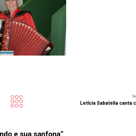
N
Letícia Sabatella canta
ando e sua sanfona
”