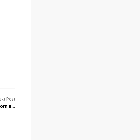
ext Post
 com a…