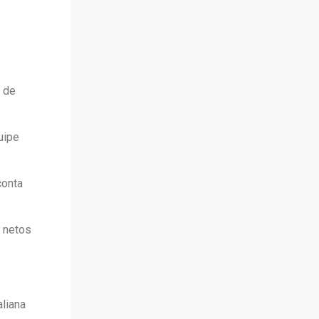
 de
uipe
conta
e netos
aliana