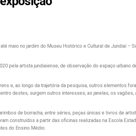
 exposição
 até maio no jardim do Museu Histórico e Cultural de Jundiaí – S
020 pela artista jundiaiense, de observação do espaço urbano d
rens e, ao longo da trajetória da pesquisa, outros elementos for
dentro destes, surgem outros interesses; as janelas, os vagões, 
imbos de borracha, entre séries, peças únicas e livros de artist
am construídos a partir das oficinas realizadas na Escola Estad
ntes do Ensino Médio.