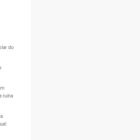
olar do
e
am
a ruína
a.
ual