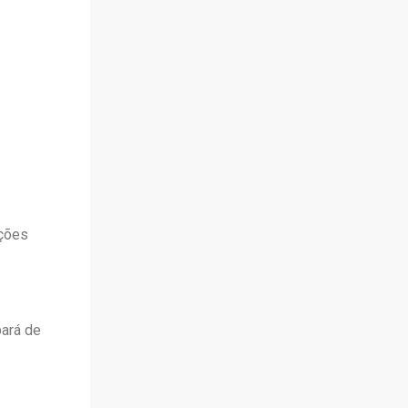
ações
pará de