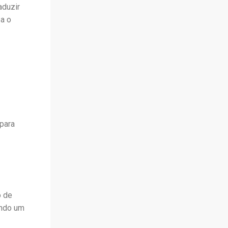
aduzir
za o
para
o de
ando um