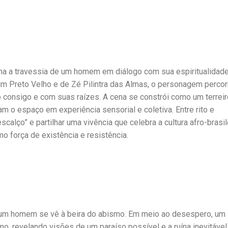
nha a travessia de um homem em diálogo com sua espiritualidade
um Preto Velho e de Zé Pilintra das Almas, o personagem percor
o consigo e com suas raízes. A cena se constrói como um terreir
am o espaço em experiência sensorial e coletiva. Entre rito e
scalço” e partilhar uma vivência que celebra a cultura afro-brasile
o força de existência e resistência.
 um homem se vê à beira do abismo. Em meio ao desespero, um
o, revelando visões de um paraíso possível e a ruína inevitável