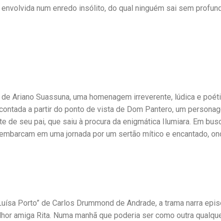
e envolvida num enredo insólito, do qual ninguém sai sem profun
a de Ariano Suassuna, uma homenagem irreverente, lúdica e poét
é contada a partir do ponto de vista de Dom Pantero, um persona
te de seu pai, que saiu à procura da enigmática Ilumiara. Em bus
o embarcam em uma jornada por um sertão mítico e encantado, on
uísa Porto” de Carlos Drummond de Andrade, a trama narra epi
lhor amiga Rita. Numa manhã que poderia ser como outra qualque