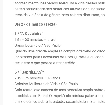
acontecimento inesperado mergulha a vida destas mulhe
certas particularidades históricas através dos indivídu
tema da violência de gênero sem cair em discursos, ap
Dia 27 de março (sexta)
5 / “A Cavaleira”
18h – 50 minutos – Livre
Grupo Bota Fulô / São Paulo
Quando uma grande empresa compra o terreno do circo,
Inspirados pelas aventuras de Dom Quixote e guiados
recuperar o que parece estar perdido.
6 / “Gabri[ELAS]”
20h – 75 minutos – 16 anos
Coletivo Mulheres da Vida / São Paulo
Solo teatral que nasceu de uma pesquisa ampla sobre a
prostitutas no Brasil. O espetáculo mistura palavra, co
ensaio cênico sobre liberdade, sexualidade, maternidade