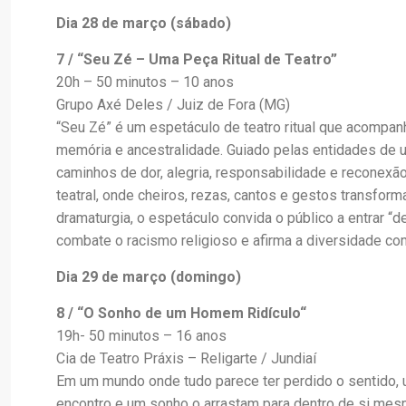
Dia 28 de março (sábado)
7 / “Seu Zé – Uma Peça Ritual de Teatro”
20h – 50 minutos – 10 anos
Grupo Axé Deles / Juiz de Fora (MG)
“Seu Zé” é um espetáculo de teatro ritual que acompa
memória e ancestralidade. Guiado pelas entidades de 
caminhos de dor, alegria, responsabilidade e reconexã
teatral, onde cheiros, rezas, cantos e gestos transform
dramaturgia, o espetáculo convida o público a entrar “de
combate o racismo religioso e afirma a diversidade com
Dia 29 de março (domingo)
8 / “O Sonho de um Homem Ridículo“
19h- 50 minutos – 16 anos
Cia de Teatro Práxis – Religarte / Jundiaí
Em um mundo onde tudo parece ter perdido o sentido,
encontro e um sonho o arrastam para dentro de si mesm