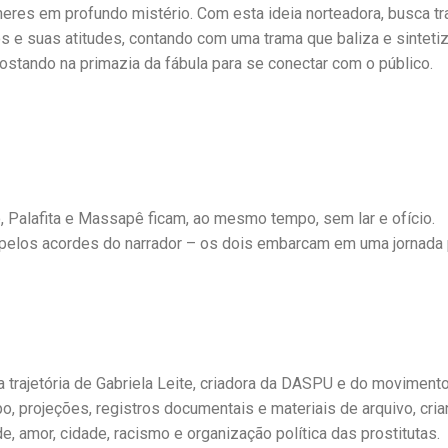
res em profundo mistério. Com esta ideia norteadora, busca tr
os e suas atitudes, contando com uma trama que baliza e sinteti
ostando na primazia da fábula para se conectar com o público.
 Palafita e Massapê ficam, ao mesmo tempo, sem lar e ofício.
 pelos acordes do narrador – os dois embarcam em uma jornada 
 trajetória de Gabriela Leite, criadora da DASPU e do moviment
rpo, projeções, registros documentais e materiais de arquivo, cri
, amor, cidade, racismo e organização política das prostitutas.