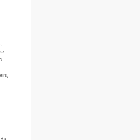
,
re
o
ira,
 da