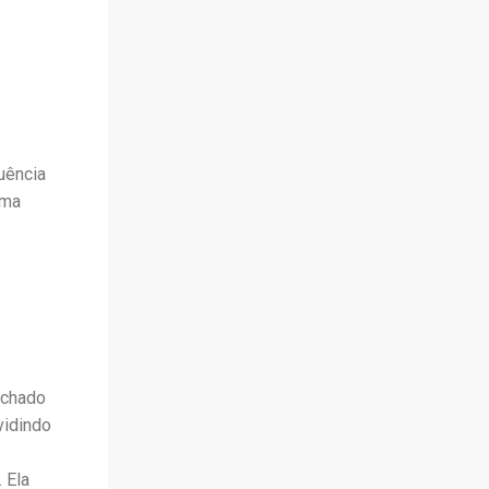
uência
uma
nchado
vidindo
 Ela