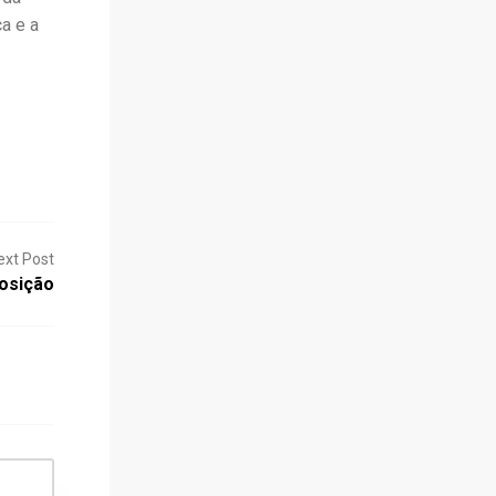
ça e a
ext Post
osição