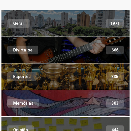
Geral
1971
Divirta-se
666
Esportes
335
Memórias
303
Opinião
444